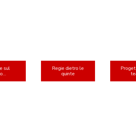
Allegro
e sul
Regie dietro le
Progett
co…
quinte
te