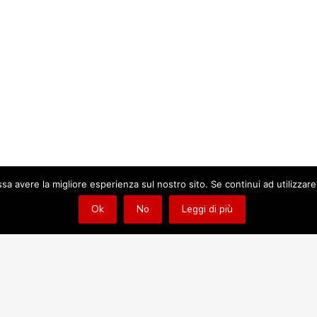
ssa avere la migliore esperienza sul nostro sito. Se continui ad utilizzar
Ok
No
Leggi di più
Novità