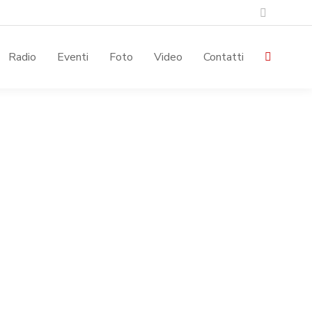
Rss
page
Radio
Eventi
Foto
Video
Contatti
Search:
opens
in
new
window