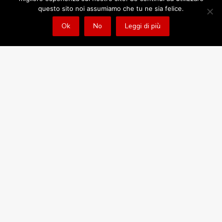
questo sito noi assumiamo che tu ne sia felice.
Ok
No
Leggi di più
Novità