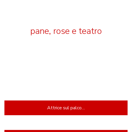
pane, rose e teatro
Donatella
Allegro
Attrice sul palco…