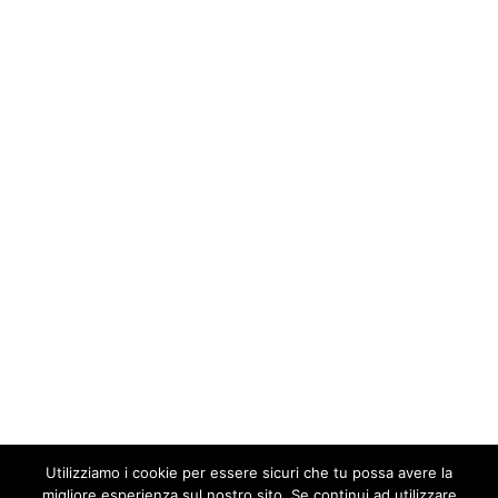
Utilizziamo i cookie per essere sicuri che tu possa avere la
migliore esperienza sul nostro sito. Se continui ad utilizzare