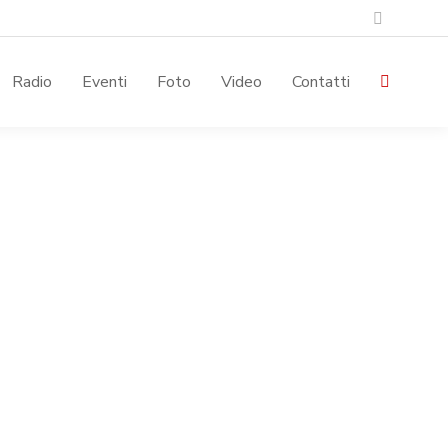
Rss
page
Radio
Eventi
Foto
Video
Contatti
Search:
opens
in
new
window