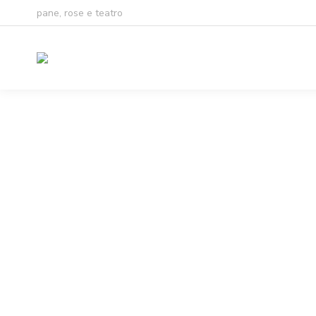
pane, rose e teatro
Non ci sono eventi previsti.