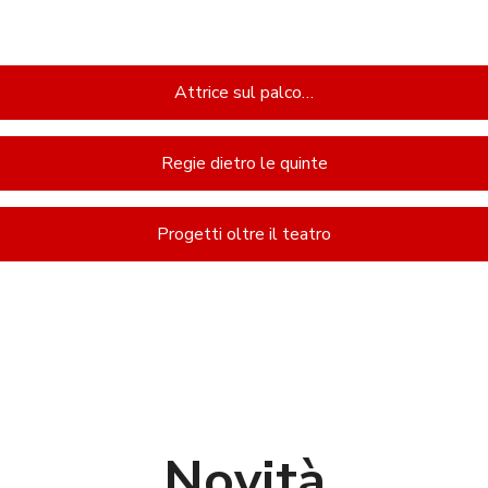
Allegro
Attrice sul palco…
Regie dietro le quinte
Progetti oltre il teatro
Novità