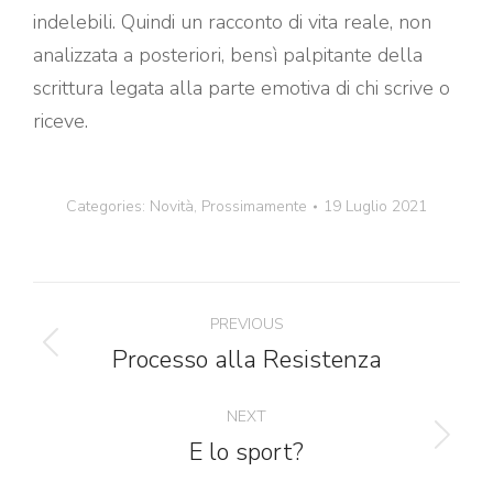
indelebili. Quindi un racconto di vita reale, non
analizzata a posteriori, bensì palpitante della
scrittura legata alla parte emotiva di chi scrive o
riceve.
Categories:
Novità
,
Prossimamente
19 Luglio 2021
Post
PREVIOUS
navigation
Processo alla Resistenza
Previous
post:
NEXT
E lo sport?
Next
post: