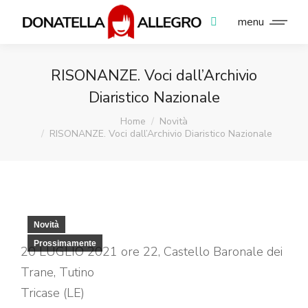
menu
Search:
RISONANZE. Voci dall’Archivio
Diaristico Nazionale
You are here:
Home
Novità
RISONANZE. Voci dall’Archivio Diaristico Nazionale
Novità
Prossimamente
20 LUGLIO 2021 ore 22, Castello Baronale dei
Trane, Tutino
Tricase (LE)