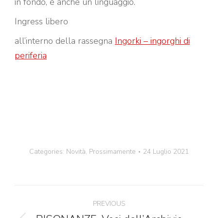
in fondo, è anche un linguaggio.
Ingress libero
all’interno della rassegna
Ingorki – ingorghi di
periferia
Categories:
Novità
,
Prossimamente
24 Luglio 2021
Post
PREVIOUS