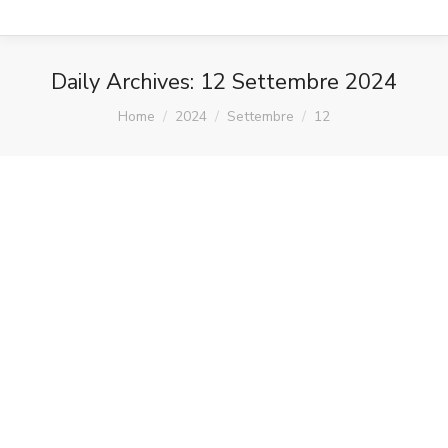
Daily Archives:
12 Settembre 2024
You are here:
Home
2024
Settembre
12