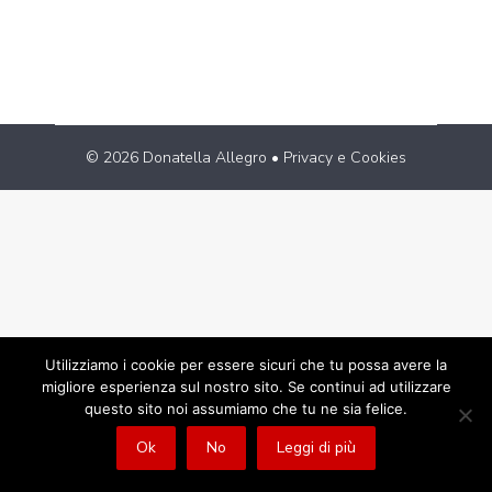
abbia ripreso a…
© 2026 Donatella Allegro •
Privacy e Cookies
Utilizziamo i cookie per essere sicuri che tu possa avere la
migliore esperienza sul nostro sito. Se continui ad utilizzare
questo sito noi assumiamo che tu ne sia felice.
Ok
No
Leggi di più