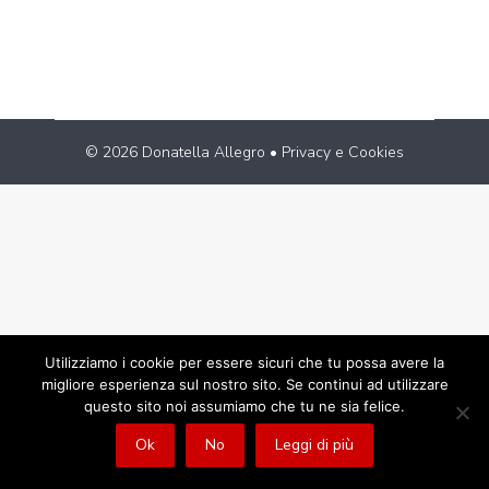
letteratura sul tema del compianto e…
© 2026 Donatella Allegro •
Privacy e Cookies
Utilizziamo i cookie per essere sicuri che tu possa avere la
migliore esperienza sul nostro sito. Se continui ad utilizzare
questo sito noi assumiamo che tu ne sia felice.
Ok
No
Leggi di più