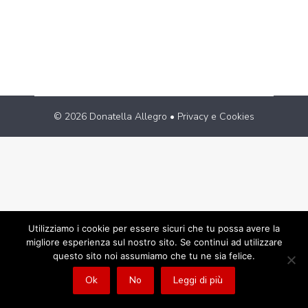
Modena in bici, giornale online della FIAB
di Modena: Segui il…
© 2026 Donatella Allegro •
Privacy e Cookies
Utilizziamo i cookie per essere sicuri che tu possa avere la
migliore esperienza sul nostro sito. Se continui ad utilizzare
questo sito noi assumiamo che tu ne sia felice.
Ok
No
Leggi di più