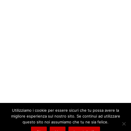
Voci di donne. Percorso
introduttivo alle tecniche di
lettura
Novità
,
Prossimamente
By
Donatella Allegro
28 Gennaio 2022
Le donne lo sanno: la voce dice molto
della persona, è un canale di emozioni e di
relazione. C’è una voce sulla carta, quella
delle scrittrici, e c’è una voce…
Utilizziamo i cookie per essere sicuri che tu possa avere la
migliore esperienza sul nostro sito. Se continui ad utilizzare
questo sito noi assumiamo che tu ne sia felice.