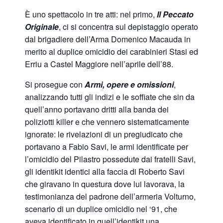
È uno spettacolo in tre atti: nel primo,
Il Peccato
Originale
, ci si concentra sul depistaggio operato
dal brigadiere dell’Arma Domenico Macauda in
merito al duplice omicidio dei carabinieri Stasi ed
Erriu a Castel Maggiore nell’aprile dell’88.
Si prosegue con
Armi, opere e omissioni
,
analizzando tutti gli indizi e le soffiate che sin da
quell’anno portavano dritti alla banda dei
poliziotti killer e che vennero sistematicamente
ignorate: le rivelazioni di un pregiudicato che
portavano a Fabio Savi, le armi identificate per
l’omicidio del Pilastro possedute dai fratelli Savi,
gli identikit identici alla faccia di Roberto Savi
che giravano in questura dove lui lavorava, la
testimonianza del padrone dell’armeria Volturno,
scenario di un duplice omicidio nel ‘91, che
aveva identificato in quell’identikit una