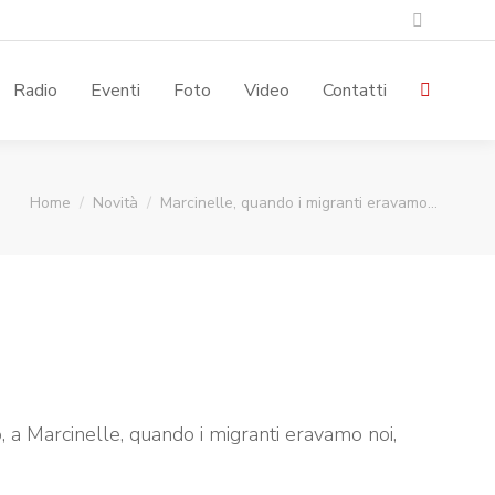
Rss
page
Radio
Eventi
Foto
Video
Contatti
Search:
opens
in
You are here:
new
Home
Novità
Marcinelle, quando i migranti eravamo…
window
, a Marcinelle, quando i migranti eravamo noi,