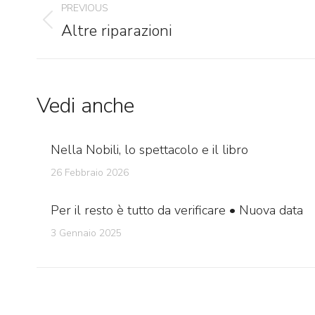
PREVIOUS
navigation
Altre riparazioni
Previous
post:
Vedi anche
Nella Nobili, lo spettacolo e il libro
26 Febbraio 2026
Per il resto è tutto da verificare • Nuova data
3 Gennaio 2025