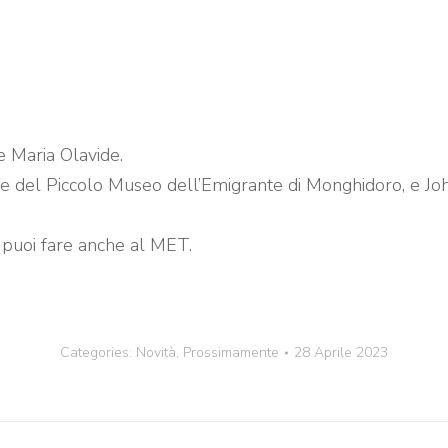
e Maria Olavide.
ce del Piccolo Museo dell’Emigrante di Monghidoro, e John M
 puoi fare anche al MET.
Categories:
Novità
,
Prossimamente
28 Aprile 2023